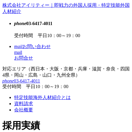
コ
株式会社アイリティー｜即戦力の外国人採用・特定技能外国
ン
人材紹介
テ
ン
phone
03-6417-4011
ツ
受付時間 平日10：00～19：00
本
文
mail
お問い合わせ
へ
mail
ス
お問合せ
キ
ッ
対応エリア（西日本・大阪・京都・兵庫・滋賀・奈良・四国
プ
4県・岡山・広島・山口・九州全県）
phone
03-6417-4011
受付時間 平日10：00～19：00
特定技能海外人材紹介とは
資料請求
会社概要
採用実績