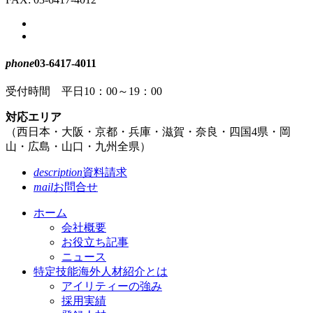
戻
る
phone
03-6417-4011
受付時間 平日10：00～19：00
対応エリア
（
西日本・
大阪・
京都・
兵庫・
滋賀・
奈良・
四国4県・
岡
山・
広島・
山口・
九州全県
）
description
資料請求
mail
お問合せ
ホーム
会社概要
お役立ち記事
ニュース
特定技能海外人材紹介とは
アイリティーの強み
採用実績