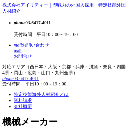
コ
株式会社アイリティー｜即戦力の外国人採用・特定技能外国
ン
人材紹介
テ
ン
phone
03-6417-4011
ツ
受付時間 平日10：00～19：00
本
文
mail
お問い合わせ
へ
mail
ス
お問合せ
キ
ッ
対応エリア（西日本・大阪・京都・兵庫・滋賀・奈良・四国
プ
4県・岡山・広島・山口・九州全県）
phone
03-6417-4011
受付時間 平日10：00～19：00
特定技能海外人材紹介とは
資料請求
会社概要
機械メーカー