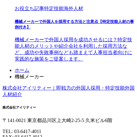
お役立ち記事
特定技能海外人材
機械メーカーで外国人を採用する方法と注意点【特定技能人材の事
例付き】
機械メーカーで外国人採用を成功させるには？特定技
能人材のメリットや紹介会社を利用した採用方法な
ど、成功や失敗事例なども踏まえて人事担当者向けに
実践的な施策をご提案します。
コ
ペ
ホーム
ン
ー
機械メーカー
テ
ジ
株式会社アイリティー｜即戦力の外国人採用・特定技能外国
ン
の
人材紹介
ツ
先
本
頭
株式会社アイリティー
文
へ
の
戻
〒141-0021
東京都
品川区
上大崎
2-25-5
久米ビル6階
先
る
頭
TEL:
03-6417-4011
へ
FAX: 03-6417-4012