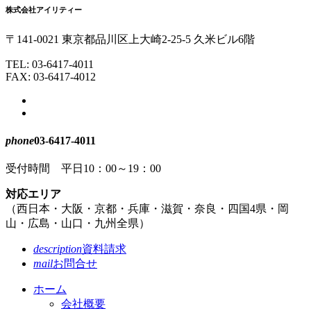
株式会社アイリティー
頭
へ
〒141-0021
東京都
品川区
上大崎
2-25-5
久米ビル6階
戻
る
TEL:
03-6417-4011
FAX: 03-6417-4012
phone
03-6417-4011
受付時間 平日10：00～19：00
対応エリア
（
西日本・
大阪・
京都・
兵庫・
滋賀・
奈良・
四国4県・
岡
山・
広島・
山口・
九州全県
）
description
資料請求
mail
お問合せ
ホーム
会社概要