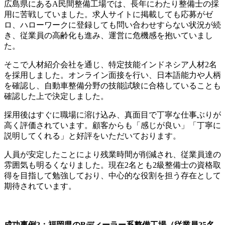
広島県にあるA民間整備工場では、長年にわたり整備士の採
用に苦戦していました。求人サイトに掲載しても応募がゼ
ロ、ハローワークに登録しても問い合わせすらない状況が続
き、従業員の高齢化も進み、運営に危機感を抱いていまし
た。
そこで人材紹介会社を通じ、特定技能インドネシア人材2名
を採用しました。オンライン面接を行い、日本語能力や人柄
を確認し、自動車整備分野の技能試験に合格していることも
確認した上で決定しました。
採用後はすぐに職場に溶け込み、真面目で丁寧な仕事ぶりが
高く評価されています。顧客からも「感じが良い」「丁寧に
説明してくれる」と好評をいただいております。
人員が安定したことにより残業時間が削減され、従業員達の
雰囲気も明るくなりました。現在2名とも2級整備士の資格取
得を目指して勉強しており、中心的な役割を担う存在として
期待されています。
成功事例2：福岡県のBディーラー系整備工場（従業員25名