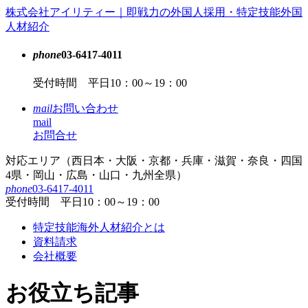
コ
株式会社アイリティー｜即戦力の外国人採用・特定技能外国
ン
人材紹介
テ
ン
phone
03-6417-4011
ツ
受付時間 平日10：00～19：00
本
文
mail
お問い合わせ
へ
mail
ス
お問合せ
キ
ッ
対応エリア（西日本・大阪・京都・兵庫・滋賀・奈良・四国
プ
4県・岡山・広島・山口・九州全県）
phone
03-6417-4011
受付時間 平日10：00～19：00
特定技能海外人材紹介とは
資料請求
会社概要
お役立ち記事