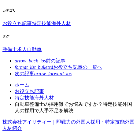
カテゴリ
お役立ち記事
特定技能海外人材
タグ
整備士
求人
自動車
arrow_back_ios
前の記事
format_list_bulleted
お役立ち記事の
一覧へ
次の記事
arrow_forward_ios
コ
ペ
ホーム
ン
ー
お役立ち記事
テ
ジ
特定技能海外人材
ン
の
自動車整備士の採用難でお悩みですか？特定技能外国
ツ
先
人の採用で人手不足を解決
本
頭
株式会社アイリティー｜即戦力の外国人採用・特定技能外国
文
へ
人材紹介
の
戻
先
る