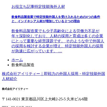
お役立ち記事
特定技能海外人材
飲食料品製造業で特定技能外国人を受け入れるための4つの条件
と、インドネシア人材が増加している２つの理由
飲食料品製造業でも少子高齢化による労働力不足が
年々深刻化しており、人材の採用と育成は多くの企業
にとって重要な経営課題です。 そのような中で外国人
の採用を検討する企業が増え、特定技能外国人の採用
が急速に広がっています。 …
コ
ペ
ホーム
ン
ー
飲食料品製造
テ
ジ
株式会社アイリティー｜即戦力の外国人採用・特定技能外国
ン
の
人材紹介
ツ
先
本
頭
株式会社アイリティー
文
へ
の
戻
〒141-0021
東京都
品川区
上大崎
2-25-5
久米ビル6階
先
る
頭