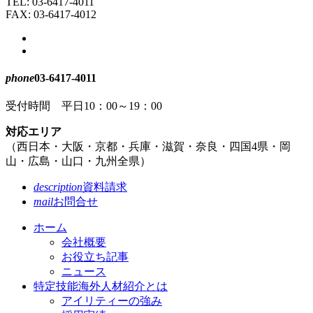
TEL:
03-6417-4011
へ
FAX: 03-6417-4012
戻
る
phone
03-6417-4011
受付時間 平日10：00～19：00
対応エリア
（
西日本・
大阪・
京都・
兵庫・
滋賀・
奈良・
四国4県・
岡
山・
広島・
山口・
九州全県
）
description
資料請求
mail
お問合せ
ホーム
会社概要
お役立ち記事
ニュース
特定技能海外人材紹介とは
アイリティーの強み