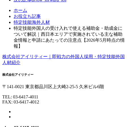
コ
ペ
ホーム
ン
ー
お役立ち記事
テ
ジ
特定技能海外人材
ン
の
特定技能外国人の受け入れで使える補助金・助成金に
ツ
先
ついて解説｜西日本エリアで実施されている主な補助
本
頭
金情報と申請にあたっての注意点【2026年5月時点の情
文
へ
報】
の
戻
株式会社アイリティー｜即戦力の外国人採用・特定技能外国
先
る
人材紹介
頭
へ
株式会社アイリティー
戻
る
〒141-0021
東京都
品川区
上大崎
2-25-5
久米ビル6階
TEL:
03-6417-4011
FAX: 03-6417-4012