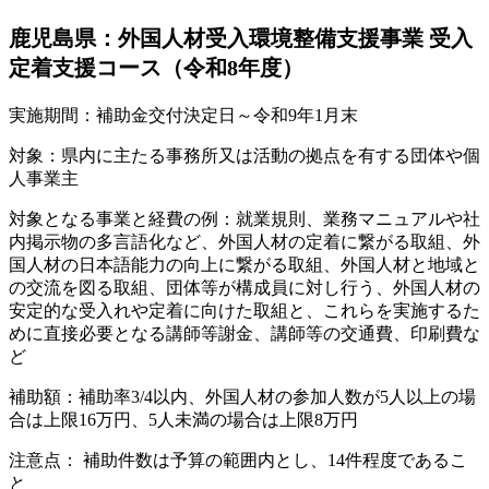
鹿児島県：外国人材受入環境整備支援事業 受入
定着支援コース（令和8年度）
実施期間：補助金交付決定日～令和9年1月末
対象：県内に主たる事務所又は活動の拠点を有する団体や個
人事業主
対象となる事業と経費の例：就業規則、業務マニュアルや社
内掲示物の多言語化など、外国人材の定着に繋がる取組、外
国人材の日本語能力の向上に繋がる取組、外国人材と地域と
の交流を図る取組、団体等が構成員に対し行う、外国人材の
安定的な受入れや定着に向けた取組と、これらを実施するた
めに直接必要となる講師等謝金、講師等の交通費、印刷費な
ど
補助額：補助率3/4以内、外国人材の参加人数が5人以上の場
合は上限16万円、5人未満の場合は上限8万円
注意点： 補助件数は予算の範囲内とし、14件程度であるこ
と