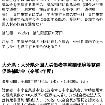
講習会を開催する際等の、講師招聘に係る経費（謝金及び旅
費交通費）、教材費、施設使用料（会場使用料、通信費
等）、専門事業者に委託して実施する際の委託料、専門事業
者が開催する講習会等に参加する際の、受講料、参加する外
国人材の旅費交通費など
補助額：3/2以内、補助限度額10万円
注意点：申請が予算の上限に達した場合、受付期間内であっ
ても受付を終了する場合があること
大分県：大分県外国人労働者等就業環境等整備
促進補助金（令和8年度）
募集期間：令和8年度4月1日（水）～10月30日（金）
対象者：中小企業基本法に規定する中小企業者、常時使用す
る従業員数が300人以下の医療法人若しくは社会福祉法人又
は特定非営利活動法人、その他中央会会長が適切と認める法
人で、外国人労働者（技能実習生・特定技能外国人・インタ