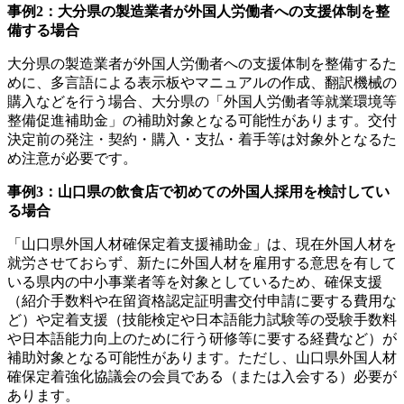
事例2：大分県の製造業者が外国人労働者への支援体制を整
備する場合
大分県の製造業者が外国人労働者への支援体制を整備するた
めに、多言語による表示板やマニュアルの作成、翻訳機械の
購入などを行う場合、大分県の「外国人労働者等就業環境等
整備促進補助金」の補助対象となる可能性があります。交付
決定前の発注・契約・購入・支払・着手等は対象外となるた
め注意が必要です。
事例3：山口県の飲食店で初めての外国人採用を検討してい
る場合
「山口県外国人材確保定着支援補助金」は、現在外国人材を
就労させておらず、新たに外国人材を雇用する意思を有して
いる県内の中小事業者等を対象としているため、確保支援
（紹介手数料や在留資格認定証明書交付申請に要する費用な
ど）や定着支援（技能検定や日本語能力試験等の受験手数料
や日本語能力向上のために行う研修等に要する経費など）が
補助対象となる可能性があります。ただし、山口県外国人材
確保定着強化協議会の会員である（または入会する）必要が
あります。