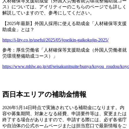
人材確保等支援助成金（外国人労働者就労環境整備助成コー
ス）については、アイリティーのこちらのページでも詳しく
解説していますので、参考にしてください。
【2025年最新】外国人採用に使える助成金「人材確保等支援
助成金」とは？
https://i-lity.co.jp/useful/2025/05/joseikin-gaikokujin-2025/
参考：厚生労働省「人材確保等支援助成金（外国人労働者就
労環境整備助成コース）」
https://www.mhlw.go.jp/stf/seisakunitsuite/bunya/koyou_roudou/koy
西日本エリアの補助金情報
2026年5月14日時点で実施されている補助金になります。内
容や募集期間、対象となる経費、申請要件等は、変更または
終了する場合がありますので、申請する際には、必ず各省庁
や自治体の公式ホームページまたは担当窓口で最新情報をご