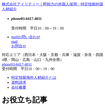
コ
株式会社アイリティー｜即戦力の外国人採用・特定技能外国
ン
人材紹介
テ
ン
phone
03-6417-4011
ツ
受付時間 平日10：00～19：00
本
文
mail
お問い合わせ
へ
mail
ス
お問合せ
キ
ッ
対応エリア（西日本・大阪・京都・兵庫・滋賀・奈良・四国
プ
4県・岡山・広島・山口・九州全県）
phone
03-6417-4011
受付時間 平日10：00～19：00
特定技能海外人材紹介とは
資料請求
会社概要
お役立ち記事