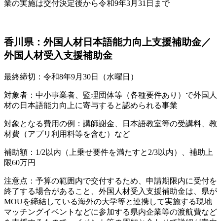
業の実施は交付決定後から令和9年3月31日まで
香川県：外国人材日本語能力向上支援補助金／
外国人材受入支援補助金
最終締切：令和8年9月30日（水曜日）
対象者：中小事業者、監理団体等（各種要件あり）で外国人
材の日本語能力向上に寄与すると認められる事業
対象となる費用の例：講師謝金、日本語教室等の受講料、教
材費（アプリ利用料等を含む）など
補助額：1/2以内（上乗せ要件を満たすと2/3以内）、補助上
限60万円
注意点：予算の範囲内で交付するため、申請期限内に受付を
終了する場合があること、外国人材受入支援補助金は、県が
MOUを締結している海外の大学等と連携して実施する現地
マッチングイベントなどに参加する県内企業等の渡航費など