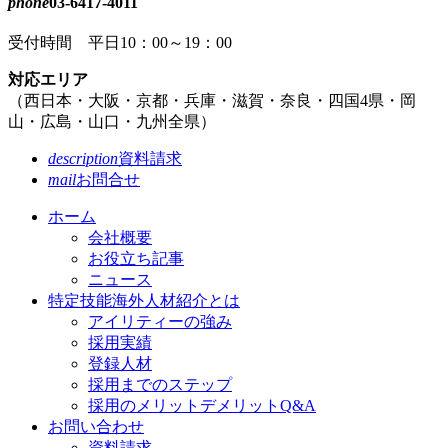
phone
03-6417-4011
受付時間 平日10：00～19：00
対応エリア
（
西日本・
大阪・
京都・
兵庫・
滋賀・
奈良・
四国4県・
岡
山・
広島・
山口・
九州全県
）
description
資料請求
mail
お問合せ
ホーム
会社概要
お役立ち記事
ニュース
特定技能海外人材紹介とは
アイリティーの強み
採用実績
登録人材
採用までのステップ
採用のメリットデメリットQ&A
お問い合わせ
資料請求