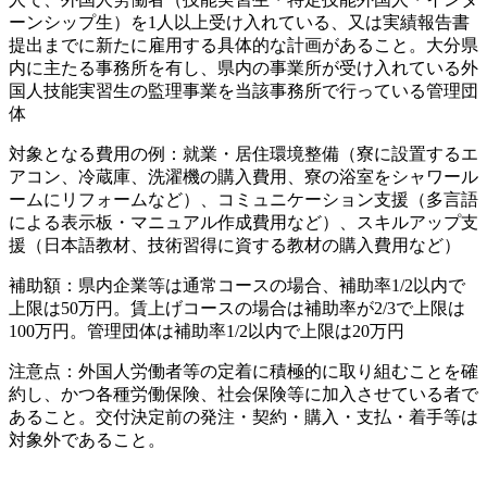
ーンシップ生）を1人以上受け入れている、又は実績報告書
提出までに新たに雇用する具体的な計画があること。大分県
内に主たる事務所を有し、県内の事業所が受け入れている外
国人技能実習生の監理事業を当該事務所で行っている管理団
体
対象となる費用の例：就業・居住環境整備（寮に設置するエ
アコン、冷蔵庫、洗濯機の購入費用、寮の浴室をシャワール
ームにリフォームなど）、コミュニケーション支援（多言語
による表示板・マニュアル作成費用など）、スキルアップ支
援（日本語教材、技術習得に資する教材の購入費用など）
補助額：県内企業等は通常コースの場合、補助率1/2以内で
上限は50万円。賃上げコースの場合は補助率が2/3で上限は
100万円。管理団体は補助率1/2以内で上限は20万円
注意点：外国人労働者等の定着に積極的に取り組むことを確
約し、かつ各種労働保険、社会保険等に加入させている者で
あること。交付決定前の発注・契約・購入・支払・着手等は
対象外であること。